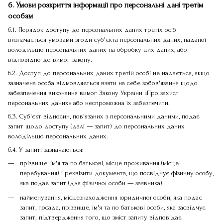
6. Умови розкриття інформації про персональні дані третім
особам
6.1. Порядок доступу до персональних даних третіх осіб
визначається умовами згоди суб'єкта персональних даних, наданої
володільцю персональних даних на обробку цих даних, або
відповідно до вимог закону.
6.2. Доступ до персональних даних третій особі не надається, якщо
зазначена особа відмовляється взяти на себе зобов'язання щодо
забезпечення виконання вимог Закону України «Про захист
персональних даних» або неспроможна їх забезпечити.
6.3. Суб'єкт відносин, пов'язаних з персональними даними, подає
запит щодо доступу (далі — запит) до персональних даних
володільцю персональних даних.
6.4. У запиті зазначаються:
прізвище, ім'я та по батькові, місце проживання (місце
перебування) і реквізити документа, що посвідчує фізичну особу,
яка подає запит (для фізичної особи — заявника);
найменування, місцезнаходження юридичної особи, яка подає
запит, посада, прізвище, ім'я та по батькові особи, яка засвідчує
запит; підтвердження того, що зміст запиту відповідає