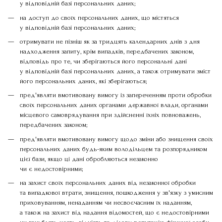
у відповідній базі персональних даних;
на доступ до своїх персональних даних, що містяться
у відповідній базі персональних даних;
отримувати не пізніш як за тридцять календарних днів з дня
надходження запиту, крім випадків, передбачених законом,
відповідь про те, чи зберігаються його персональні дані
у відповідній базі персональних даних, а також отримувати зміст
його персональних даних, які зберігаються;
пред'являти вмотивовану вимогу із запереченням проти обробки
своїх персональних даних органами державної влади, органами
місцевого самоврядування при здійсненні їхніх повноважень,
передбачених законом;
пред'являти вмотивовану вимогу щодо зміни або знищення своїх
персональних даних будь-яким володільцем та розпорядником
цієї бази, якщо ці дані обробляються незаконно
чи є недостовірними;
на захист своїх персональних даних від незаконної обробки
та випадкової втрати, знищення, пошкодження у зв'язку з умисним
приховуванням, ненаданням чи несвоєчасним їх наданням,
а також на захист від надання відомостей, що є недостовірними