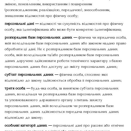
зміною, поновленням, використанням і поширенням
(розповсюдженням, реалізацією, передачею), знеособленням,
знищенням відомостей про фізичну особу;
персональні дані —
відомості чи сукупність відомостей про фізичну
особу, яка ідентифікована або може бути конкретно ідентифікована;
розпорядник бази персональних даних —
фізична чи юридична особа,
якій володільцем бази персональних даних або законом надано право
обробляти ці дані. Не є розпорядником бази персональних даних
особа, якій володільцем та/або розпорядником бази персональних
даних доручено здійснювати роботи технічного характеру з базою
персональних даних без доступу до змісту персональних даних;
суб’єкт персональних даних —
фізична особа, стосовно якої
відповідно до закону здійснюється обробка її персональних даних;
третя особа —
будь-яка особа, за винятком суб’єкта персональних
даних, володільця чи розпорядника бази персональних даних
та уповноваженого державного органу з питань захисту
персональних даних, якій володільцем чи розпорядником бази
персональних даних здійснюється передача персональних даних
відповідно до закону;
особливі категорії даних —
персональні дані про расове або етнічне