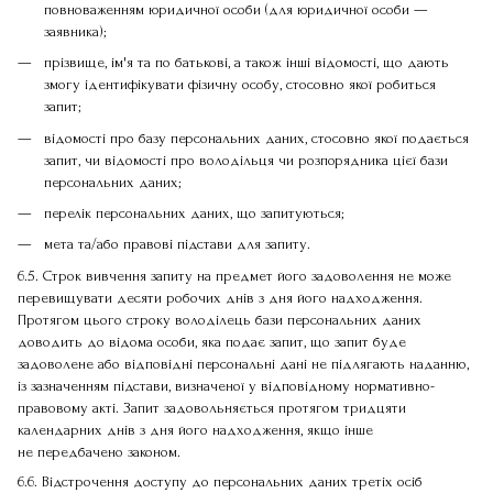
повноваженням юридичної особи (для юридичної особи —
заявника);
прізвище, ім'я та по батькові, а також інші відомості, що дають
змогу ідентифікувати фізичну особу, стосовно якої робиться
запит;
відомості про базу персональних даних, стосовно якої подається
запит, чи відомості про володільця чи розпорядника цієї бази
персональних даних;
перелік персональних даних, що запитуються;
мета та/або правові підстави для запиту.
6.5. Строк вивчення запиту на предмет його задоволення не може
перевищувати десяти робочих днів з дня його надходження.
Протягом цього строку володілець бази персональних даних
доводить до відома особи, яка подає запит, що запит буде
задоволене або відповідні персональні дані не підлягають наданню,
із зазначенням підстави, визначеної у відповідному нормативно-
правовому акті. Запит задовольняється протягом тридцяти
календарних днів з дня його надходження, якщо інше
не передбачено законом.
6.6. Відстрочення доступу до персональних даних третіх осіб