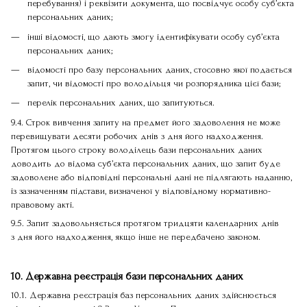
перебування) і реквізити документа, що посвідчує особу суб’єкта
персональних даних;
інші відомості, що дають змогу ідентифікувати особу суб’єкта
персональних даних;
відомості про базу персональних даних, стосовно якої подається
запит, чи відомості про володільця чи розпорядника цієї бази;
перелік персональних даних, що запитуються.
9.4. Строк вивчення запиту на предмет його задоволення не може
перевищувати десяти робочих днів з дня його надходження.
Протягом цього строку володілець бази персональних даних
доводить до відома суб’єкта персональних даних, що запит буде
задоволене або відповідні персональні дані не підлягають наданню,
із зазначенням підстави, визначеної у відповідному нормативно-
правовому акті.
9.5. Запит задовольняється протягом тридцяти календарних днів
з дня його надходження, якщо інше не передбачено законом.
10. Державна реєстрація бази персональних даних
10.1. Державна реєстрація баз персональних даних здійснюється