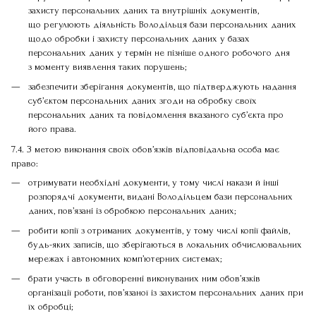
захисту персональних даних та внутрішніх документів,
що регулюють діяльність Володільця бази персональних даних
щодо обробки і захисту персональних даних у базах
персональних даних у термін не пізніше одного робочого дня
з моменту виявлення таких порушень;
забезпечити зберігання документів, що підтверджують надання
суб’єктом персональних даних згоди на обробку своїх
персональних даних та повідомлення вказаного суб’єкта про
його права.
7.4. З метою виконання своїх обов’язків відповідальна особа має
право:
отримувати необхідні документи, у тому числі накази й інші
розпорядчі документи, видані Володільцем бази персональних
даних, пов’язані із обробкою персональних даних;
робити копії з отриманих документів, у тому числі копії файлів,
будь-яких записів, що зберігаються в локальних обчислювальних
мережах і автономних комп’ютерних системах;
брати участь в обговоренні виконуваних ним обов’язків
організації роботи, пов’язаної із захистом персональних даних при
їх обробці;