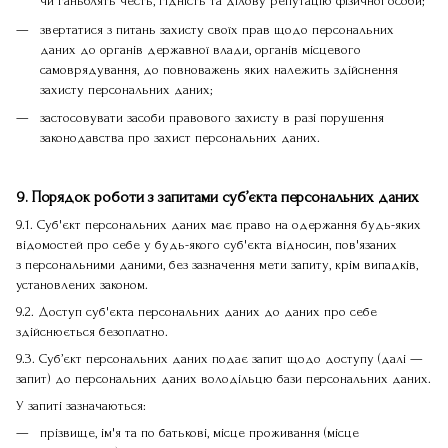
чи ганьблять честь, гідність та ділову репутацію фізичної особи;
звертатися з питань захисту своїх прав щодо персональних
даних до органів державної влади, органів місцевого
самоврядування, до повноважень яких належить здійснення
захисту персональних даних;
застосовувати засоби правового захисту в разі порушення
законодавства про захист персональних даних.
9. Порядок роботи з запитами суб’єкта персональних даних
9.1. Суб'єкт персональних даних має право на одержання будь-яких
відомостей про себе у будь-якого суб'єкта відносин, пов'язаних
з персональними даними, без зазначення мети запиту, крім випадків,
установлених законом.
9.2. Доступ суб'єкта персональних даних до даних про себе
здійснюється безоплатно.
9.3. Суб’єкт персональних даних подає запит щодо доступу (далі —
запит) до персональних даних володільцю бази персональних даних.
У запиті зазначаються:
прізвище, ім'я та по батькові, місце проживання (місце