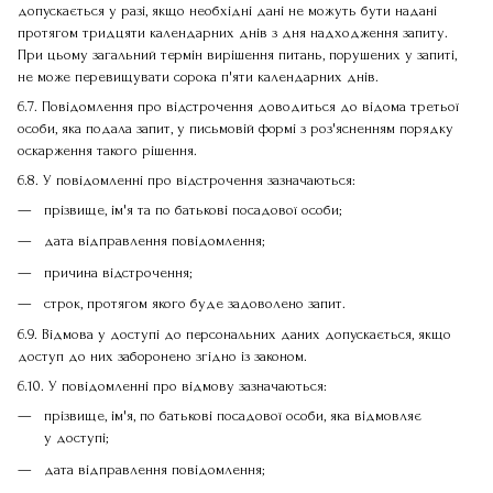
допускається у разі, якщо необхідні дані не можуть бути надані
протягом тридцяти календарних днів з дня надходження запиту.
При цьому загальний термін вирішення питань, порушених у запиті,
не може перевищувати сорока п'яти календарних днів.
6.7. Повідомлення про відстрочення доводиться до відома третьої
особи, яка подала запит, у письмовій формі з роз'ясненням порядку
оскарження такого рішення.
6.8. У повідомленні про відстрочення зазначаються:
прізвище, ім'я та по батькові посадової особи;
дата відправлення повідомлення;
причина відстрочення;
строк, протягом якого буде задоволено запит.
6.9. Відмова у доступі до персональних даних допускається, якщо
доступ до них заборонено згідно із законом.
6.10. У повідомленні про відмову зазначаються:
прізвище, ім'я, по батькові посадової особи, яка відмовляє
у доступі;
дата відправлення повідомлення;