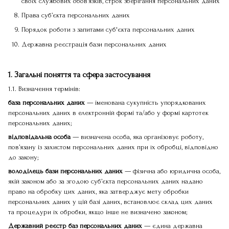
своїх службових обов’язків, строк зберігання персональних даних
Права суб’єкта персональних даних
Порядок роботи з запитами суб'єкта персональних даних
Державна реєстрація бази персональних даних
1. Загальні поняття та сфера застосування
1.1. Визначення термінів:
база персональних даних
— іменована сукупність упорядкованих
персональних даних в електронній формі та/або у формі картотек
персональних даних;
відповідальна особа
— визначена особа, яка організовує роботу,
пов’язану із захистом персональних даних при їх обробці, відповідно
до закону;
володілець бази персональних даних
— фізична або юридична особа,
якій законом або за згодою суб’єкта персональних даних надано
право на обробку цих даних, яка затверджує мету обробки
персональних даних у цій базі даних, встановлює склад цих даних
та процедури їх обробки, якщо інше не визначено законом;
Державний реєстр баз персональних даних
— єдина державна