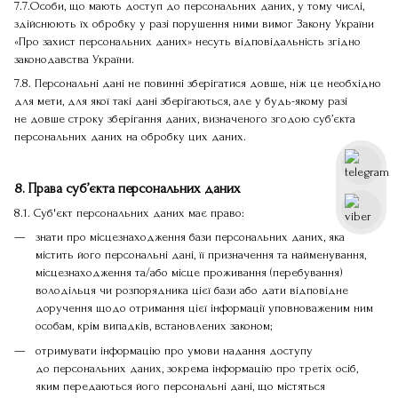
7.7.Особи, що мають доступ до персональних даних, у тому числі,
здійснюють їх обробку у разі порушення ними вимог Закону України
«Про захист персональних даних» несуть відповідальність згідно
законодавства України.
7.8. Персональні дані не повинні зберігатися довше, ніж це необхідно
для мети, для якої такі дані зберігаються, але у будь-якому разі
не довше строку зберігання даних, визначеного згодою суб’єкта
персональних даних на обробку цих даних.
8. Права суб’єкта персональних даних
8.1. Суб'єкт персональних даних має право:
знати про місцезнаходження бази персональних даних, яка
містить його персональні дані, її призначення та найменування,
місцезнаходження та/або місце проживання (перебування)
володільця чи розпорядника цієї бази або дати відповідне
доручення щодо отримання цієї інформації уповноваженим ним
особам, крім випадків, встановлених законом;
отримувати інформацію про умови надання доступу
до персональних даних, зокрема інформацію про третіх осіб,
яким передаються його персональні дані, що містяться