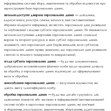
інформаційна система збору, накопичення та обробки відомостей про
зареєстровані бази персональних даних;
загальнодоступні джерела персональних даних —
довідники,
адресні книги, реєстри, списки, каталоги, інші систематизовані
збірники відкритої інформації, які містять персональні дані, розміщені
та опубліковані з відома суб’єкта персональних даних. Не вважаються
загальнодоступними джерелами персональних даних соціальні
мережі та інтернет-ресурси, в яких суб’єкт персональних даних
залишають свої персональні дані (окрім випадків, коли суб’єктом
персональних даних прямо зазначено, що персональні дані розміщені
з метою їх вільного поширення та використання);
згода суб’єкта персональних даних
— будь-яке документоване,
добровільне волевиявлення фізичної особи щодо надання дозволу
на обробку її персональних даних відповідно до сформульованої
мети їх обробки;
знеособлення персональних даних
— вилучення відомостей, які
дають змогу ідентифікувати особу;
обробка персональних даних —
будь-яка дія або сукупність дій,
здійснених повністю або частково в інформаційній (автоматизованій)
системі та/або в картотеках персональних даних, які пов’язані
зі збиранням, реєстрацією, накопиченням, зберіганням, адаптуванням,