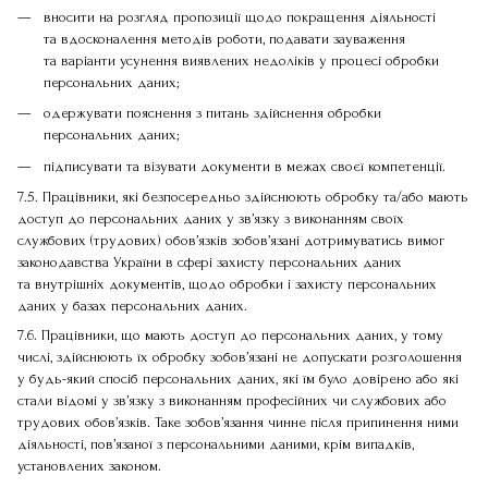
вносити на розгляд пропозиції щодо покращення діяльності
та вдосконалення методів роботи, подавати зауваження
та варіанти усунення виявлених недоліків у процесі обробки
персональних даних;
одержувати пояснення з питань здійснення обробки
персональних даних;
підписувати та візувати документи в межах своєї компетенції.
7.5. Працівники, які безпосередньо здійснюють обробку та/або мають
доступ до персональних даних у зв’язку з виконанням своїх
службових (трудових) обов’язків зобов’язані дотримуватись вимог
законодавства України в сфері захисту персональних даних
та внутрішніх документів, щодо обробки і захисту персональних
даних у базах персональних даних.
7.6. Працівники, що мають доступ до персональних даних, у тому
числі, здійснюють їх обробку зобов’язані не допускати розголошення
у будь-який спосіб персональних даних, які їм було довірено або які
стали відомі у зв’язку з виконанням професійних чи службових або
трудових обов’язків. Таке зобов’язання чинне після припинення ними
діяльності, пов’язаної з персональними даними, крім випадків,
установлених законом.