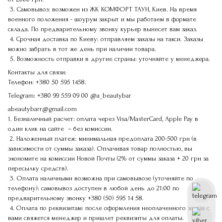
3. Самовывоз: возможен из ЖК КОМФОРТ ТАУН, Киев. На время
военного положения - шоурум закрыт и мы работаем в формате
склада. По предварительному звонку курьер вынесет вам заказ.
4. Срочная доставка по Киеву: отправляем заказы на такси. Заказы
можно забрать в тот же день при наличии товара.
5. Возможность отправки в другие страны: уточняйте у менеджера.
Контакты для связи:
Телефон:
+380 50 595 1458.
Telegram:
+380 99 559 09 00
@a_beautybar
abeautybarr@gmail.com
1. Безналичный расчет: оплата через Visa/MasterCard, Apple Pay в
один клик на сайте – без комиссии.
2. Наложенный платеж: минимальная предоплата 200-500 грн (в
зависимости от суммы заказа). Оплачивая товар полностью, вы
экономите на комиссии Новой Почты (2% от суммы заказа + 20 грн за
пересылку средств).
3. Оплата наличными возможна при самовывозе (уточняйте по
телефону): самовывоз доступен в любой день до 21:00 по
предварительному звонку
+380 (50) 595 14 58
.
4. Оплата по реквизитам: после оформления неоплаченного заказа с
вами свяжется менеджер и пришлет реквизиты для оплаты.