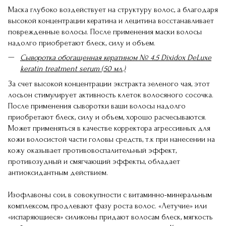
Маска глубоко воздействует на структуру волос, а благодаря
высокой концентрации кератина и лецитина восстанавливает
поврежденные волосы. После применения маски волосы
надолго приобретают блеск, силу и объем.
Сыворотка обогащенная кератином № 4.5 Dixidox DeLuxe
keratin treatment serum (50 мл.)
За счет высокой концентрации экстракта зеленого чая, этот
лосьон стимулирует активность клеток волосяного сосочка.
После применения сыворотки ваши волосы надолго
приобретают блеск, силу и объем, хорошо расчесываются.
Может применяться в качестве корректора агрессивных для
кожи волосистой части головы средств, т.к при нанесении на
кожу оказывает противовоспалительный эффект,
противозудный и смягчающий эффекты, обладает
антиоксидантным действием.
Изофлавоны сои, в совокупности с витаминно-минеральным
комплексом, продлевают фазу роста волос. «Летучие» или
«испаряющиеся» силиконы придают волосам блеск, мягкость