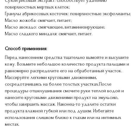
Сухой рисовый экстракт: способствует удалению
поверхностных мертвых клеток;
Гранулы абрикосовых косточек: поверхностные эксфолианты;
Масло жожоба: смягчает, питает;
Масло авокадо: смягчающее, витаминизирующее;
Масло сладкого миндаля: смягчает, питает.
Способ применения:
Перед нанесением средства тщательно вымойте и высушите
кожу. Возьмите небольшое количество продукта пальцами и
равномерно распределите его на обработанный участок.
Массируйте легкими круговыми движениями,
сосредотачиваясь на более толстых участках.После
процедуры отшелушивания смочите руки теплой водой и
нанесите круговыми движениями продукт на эмульсию,
чтобы завершить массаж. Наконец-то удалите остатки
продукта влажной губкой или под душем. Избегайте
использования слишком близко к глазам или на интимных
местах.