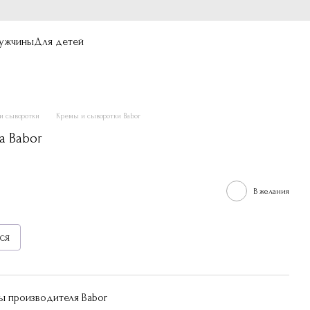
ужчины
Для детей
и сыворотки
Кремы и сыворотки Babor
а Babor
В желания
ся
ы производителя Babor