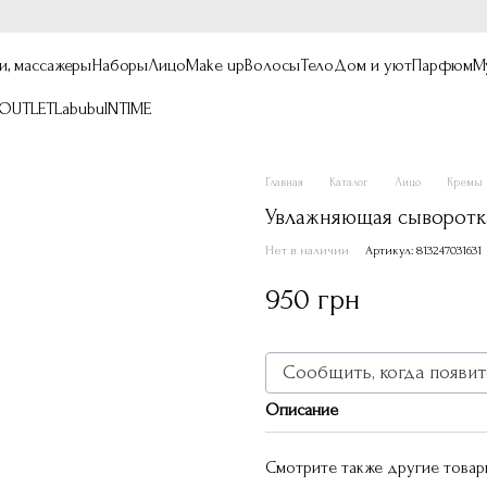
и, массажеры
Наборы
Лицо
Make up
Волосы
Тело
Дом и уют
Парфюм
М
OUTLET
Labubu
INTIME
Главная
Каталог
Лицо
Кремы 
Увлажняющая сыворотк
Нет в наличии
Артикул: 813247031631
950 грн
Сообщить, когда появит
Описание
Смотрите также другие товар