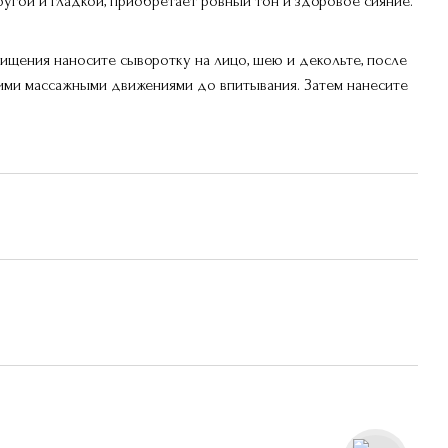
ругой и гладкой, приобретает ровный тон и здоровое сияние.
ищения наносите сыворотку на лицо, шею и декольте, после
ими массажными движениями до впитывания. Затем нанесите