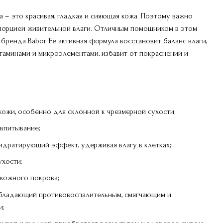
 – это красивая, гладкая и сияющая кожа. Поэтому важно
порцией живительной влаги. Отличным помощником в этом
бренда Babor. Ее активная формула восстановит баланс влаги,
таминами и микроэлементами, избавит от покраснений и
кожи, особенно для склонной к чрезмерной сухости;
впитывание;
идратирующий эффект, удерживая влагу в клетках;•
ухости;
 кожного покрова;
обладающий противовоспалительным, смягчающим и
и;