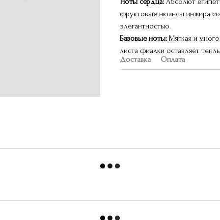
Ноты сердца:
Абсолют египетс
фруктовые нюансы инжира соз
элегантностью.
Базовые ноты:
Мягкая и много
листа фиалки оставляет тепл
Доставка
Оплата