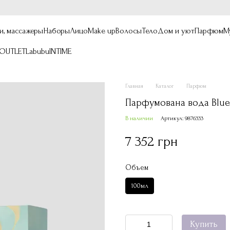
и, массажеры
Наборы
Лицо
Make up
Волосы
Тело
Дом и уют
Парфюм
М
OUTLET
Labubu
INTIME
Главная
Каталог
Парфюм
Парфумована вода Blue 
В наличии
Артикул: 9876333
7 352 грн
Объем
100мл
Купить