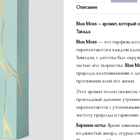
Описание
Blue Moss – аромат, который
Такада
Blue Moss
— это парфюм, кото
переплетаются в каждом вдох
Химэдзи, с детства был окру
частью его творчества.
Blue M
природе, воспоминаниям о де
протяжении всей его жизни.
Этот аромат полон свежести, 
прохладный дыхание утренне
переплетаются с утонченными
чистоту природы и гармонию 
Верхние ноты:
Яркий лимонный 
водянистый аккорд огурца от