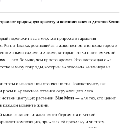
 отражает природную красоту и воспоминания о детстве Кензо
рый переносит вас в мир, где природа и гармония
е. Кензо Такада, родившийся в живописном японском городе
жен зелеными садами и лесами, которые стали неотъемлемой
oss
— это больше, чем просто аромат. Это настоящая ода
тстве и миру природы, который вдохновлял дизайнера на
чистоты и изысканной утонченности. Почувствуйте, как
й росы и древесные оттенки окружающего леса
 нотами цветущих растений.
Blue Moss
— для тех, кто ценит
в каждом моменте жизни.
микс, свежесть итальянского бергамота и легкий
крывают композицию, придавая ей прохладу и чистоту.