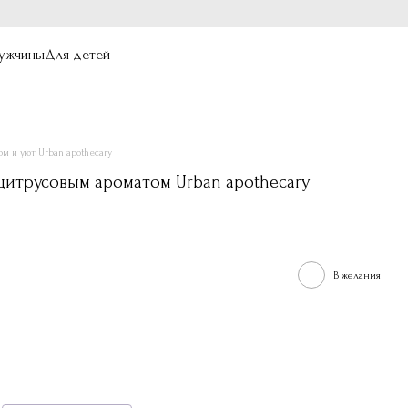
ужчины
Для детей
м и уют Urban apothecary
 цитрусовым ароматом Urban apothecary
В желания