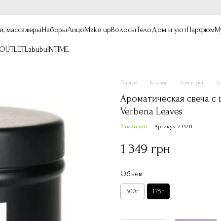
и, массажеры
Наборы
Лицо
Make up
Волосы
Тело
Дом и уют
Парфюм
М
OUTLET
Labubu
INTIME
Главная
Каталог
Дом и уют
До
Ароматическая свеча с
Verbena Leaves
В наличии
Артикул: 233211
1 349 грн
Объем
300г
175г