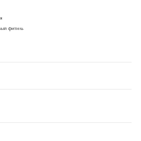
ия
вый фитиль