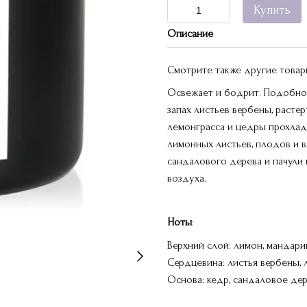
Купить
Описание
Смотрите также другие това
Освежает и бодрит. Подобно т
запах листьев вербены, расте
лемонграсса и цедры прохлад
лимонных листьев, плодов и 
сандалового дерева и пачули 
воздуха.
Ноты
:
Верхний слой: лимон, мандарин
Сердцевина: листья вербены, 
Основа: кедр, сандаловое дер