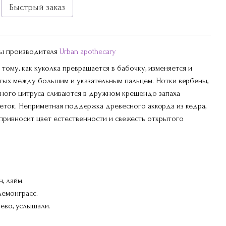
Быстрый заказ
ры производителя
Urban apothecary
ому, как куколка превращается в бабочку, изменяется и
ртых между большим и указательным пальцем. Нотки вербены,
ного цитруса сливаются в дружном крещендо запаха
веток. Неприметная поддержка древесного аккорда из кедра,
привносит цвет естественности и свежесть открытого
, лайм.
лемонграсс.
ево, услышали.