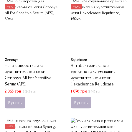
SALE
SALE
−8%
−50%
Genosys
Rejudicare
Нано сыворотка для
Антибактериальное
чувствительной кожи
средство для умывания
Genosys All For Sensitive
чувствительной кожи
Serum (AFS)
Hexacleance Rejudicare
2 063 грн
1 070 грн
2 243 грн
2 145 грн
Купить
Купить
SALE
−15%