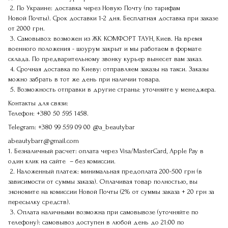
2. По Украине: доставка через Новую Почту (по тарифам
Новой Почты). Срок доставки 1-2 дня. Бесплатная доставка при заказе
от 2000 грн.
3. Самовывоз: возможен из ЖК КОМФОРТ ТАУН, Киев. На время
военного положения - шоурум закрыт и мы работаем в формате
склада. По предварительному звонку курьер вынесет вам заказ.
4. Срочная доставка по Киеву: отправляем заказы на такси. Заказы
можно забрать в тот же день при наличии товара.
5. Возможность отправки в другие страны: уточняйте у менеджера.
Контакты для связи:
Телефон:
+380 50 595 1458.
Telegram:
+380 99 559 09 00
@a_beautybar
abeautybarr@gmail.com
1. Безналичный расчет: оплата через Visa/MasterCard, Apple Pay в
один клик на сайте – без комиссии.
2. Наложенный платеж: минимальная предоплата 200-500 грн (в
зависимости от суммы заказа). Оплачивая товар полностью, вы
экономите на комиссии Новой Почты (2% от суммы заказа + 20 грн за
пересылку средств).
3. Оплата наличными возможна при самовывозе (уточняйте по
телефону): самовывоз доступен в любой день до 21:00 по