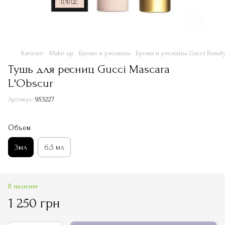
Каталог
Make up
Брови и ресницы
Брови и ресницы Gucci Beaut
Тушь для ресниц Gucci Mascara
L'Obscur
Артикул:
953227
Объем
3мл
6,5 мл
В наличии
1 250 грн