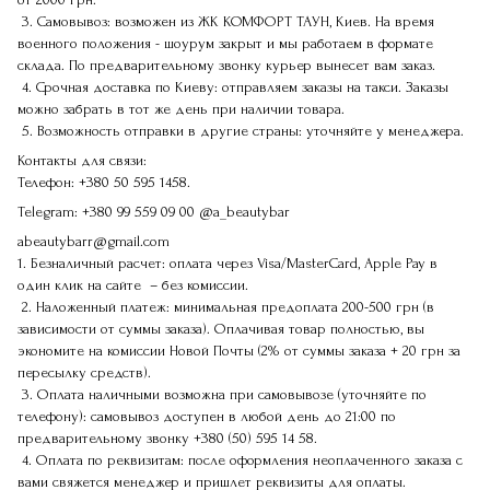
3. Самовывоз: возможен из ЖК КОМФОРТ ТАУН, Киев. На время
военного положения - шоурум закрыт и мы работаем в формате
склада. По предварительному звонку курьер вынесет вам заказ.
4. Срочная доставка по Киеву: отправляем заказы на такси. Заказы
можно забрать в тот же день при наличии товара.
5. Возможность отправки в другие страны: уточняйте у менеджера.
Контакты для связи:
Телефон:
+380 50 595 1458.
Telegram:
+380 99 559 09 00
@a_beautybar
abeautybarr@gmail.com
1. Безналичный расчет: оплата через Visa/MasterCard, Apple Pay в
один клик на сайте – без комиссии.
2. Наложенный платеж: минимальная предоплата 200-500 грн (в
зависимости от суммы заказа). Оплачивая товар полностью, вы
экономите на комиссии Новой Почты (2% от суммы заказа + 20 грн за
пересылку средств).
3. Оплата наличными возможна при самовывозе (уточняйте по
телефону): самовывоз доступен в любой день до 21:00 по
предварительному звонку
+380 (50) 595 14 58
.
4. Оплата по реквизитам: после оформления неоплаченного заказа с
вами свяжется менеджер и пришлет реквизиты для оплаты.