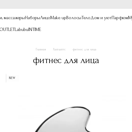
и, массажеры
Наборы
Лицо
Make up
Волосы
Тело
Дом и уют
Парфюм
М
OUTLET
Labubu
INTIME
Главная
Хайлайтс
фитнес для лица
фитнес для лица
NEW