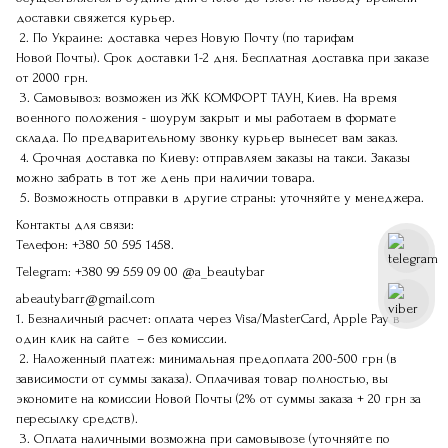
доставки свяжется курьер.
2. По Украине: доставка через Новую Почту (по тарифам
Новой Почты). Срок доставки 1-2 дня. Бесплатная доставка при заказе
от 2000 грн.
3. Самовывоз: возможен из ЖК КОМФОРТ ТАУН, Киев. На время
военного положения - шоурум закрыт и мы работаем в формате
склада. По предварительному звонку курьер вынесет вам заказ.
4. Срочная доставка по Киеву: отправляем заказы на такси. Заказы
можно забрать в тот же день при наличии товара.
5. Возможность отправки в другие страны: уточняйте у менеджера.
Контакты для связи:
Телефон:
+380 50 595 1458.
Telegram:
+380 99 559 09 00
@a_beautybar
abeautybarr@gmail.com
1. Безналичный расчет: оплата через Visa/MasterCard, Apple Pay в
один клик на сайте – без комиссии.
2. Наложенный платеж: минимальная предоплата 200-500 грн (в
зависимости от суммы заказа). Оплачивая товар полностью, вы
экономите на комиссии Новой Почты (2% от суммы заказа + 20 грн за
пересылку средств).
3. Оплата наличными возможна при самовывозе (уточняйте по