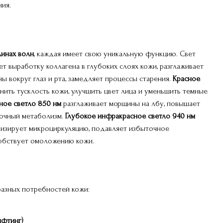
ния.
линах волн
, каждая имеет свою уникальную функцию. Свет
т выработку коллагена в глубоких слоях кожи, разглаживает
 вокруг глаз и рта, замедляет процессы старения.
Красное
нить тусклость кожи, улучшить цвет лица и уменьшить темные
ное светло 850 нм
разглаживает морщины на лбу, повышает
точный метаболизм.
Глубокое инфракрасное светло 940 нм
визирует микроциркуляцию, подавляет избыточное
собствует омоложению кожи.
разных потребностей кожи:
ифтинг)