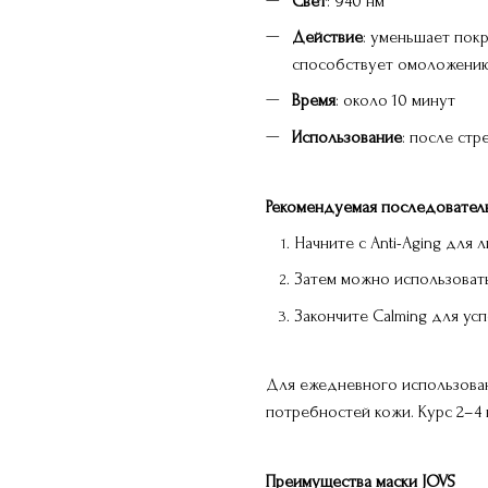
Свет
: 940 нм
Действие
: уменьшает пок
способствует омоложени
Время
: около 10 минут
Использование
: после ст
Рекомендуемая последователь
Начните с Anti-Aging для
Затем можно использовать
Закончите Calming для ус
Для ежедневного использован
потребностей кожи. Курс 2–4 
Преимущества маски JOVS