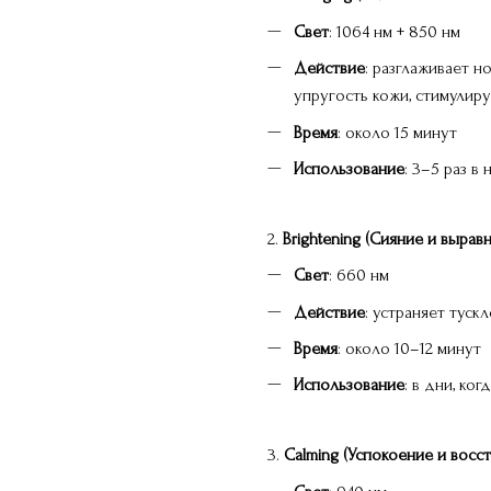
Свет
: 1064 нм + 850 нм
Действие
: разглаживает н
упругость кожи, стимулиру
Время
: около 15 минут
Использование
: 3–5 раз 
2.
Brightening (Сияние и вырав
Свет
: 660 нм
Действие
: устраняет туск
Время
: около 10–12 минут
Использование
: в дни, ко
3.
Calming (Успокоение и восс