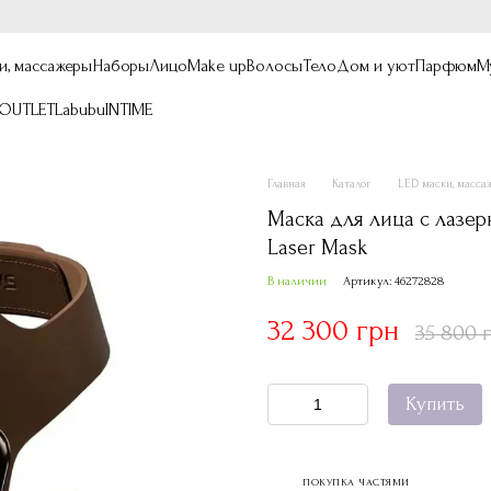
и, массажеры
Наборы
Лицо
Make up
Волосы
Тело
Дом и уют
Парфюм
М
OUTLET
Labubu
INTIME
Главная
Каталог
LED маски, масс
Маска для лица с лазер
Laser Mask
В наличии
Артикул: 46272828
32 300 грн
35 800 
Купить
ПОКУПКА ЧАСТЯМИ