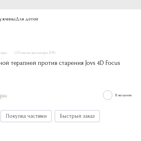
ужчины
Для детей
ажеры
LED маски, массажеры JOVS
ной терапией против старения Jovs 4D Focus
грн
В желания
Покупка частями
Быстрый заказ