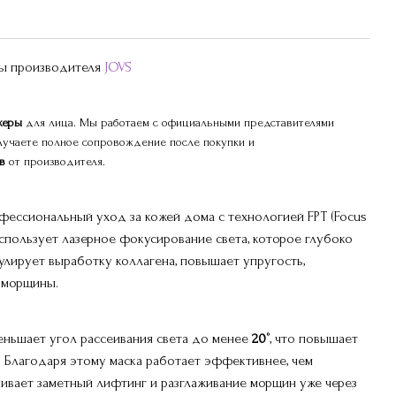
ры производителя
JOVS
ажеры
для лица. Мы работаем с официальными представителями
лучаете полное сопровождение после покупки и
ев
от производителя.
ессиональный уход за кожей дома с технологией FPT (Focus
 использует лазерное фокусирование света, которое глубоко
улирует выработку коллагена, повышает упругость,
 морщины.
ньшает угол рассеивания света до менее
20
°, что повышает
. Благодаря этому маска работает эффективнее, чем
чивает заметный лифтинг и разглаживание морщин уже через