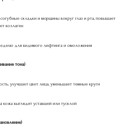
осогубные складки и морщины вокруг глаз и рта, повышает
ет коллаген
в неделю для видимого лифтинга и омоложения
нивание тона)
лость, улучшает цвет лица, уменьшает темные круги
гда кожа выглядит уставшей или тусклой
тановление)