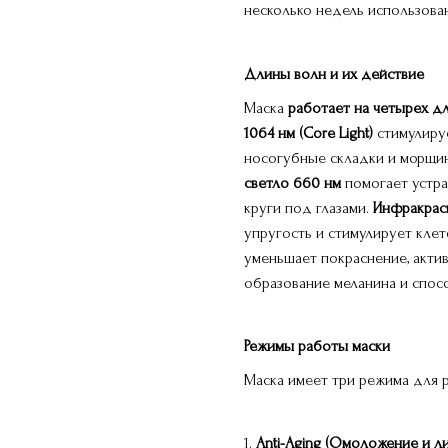
несколько недель использова
Длины волн и их действие
Маска
работает на четырех д
1064 нм (Core Light)
стимулируе
носогубные складки и морщины
светло 660 нм
помогает устра
круги под глазами.
Инфракрас
упругость и стимулирует кле
уменьшает покраснение, акти
образование меланина и спо
Режимы работы маски
Маска имеет три режима для 
1.
Anti-Aging (Омоложение и л