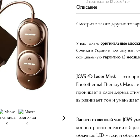
3 платежа по 10 766.67 грн
Описание
Смотрите также другие това
У нас только
оригинальные масс
бренда в Украине, поэтому вы по
официальную
гарантию 12 месяц
JOVS 4D Laser Mask
— это проф
Photothermal Therapy). Маска
проникает в слои дермы, стим
выравнивает тон и уменьшает
Запатентованный чип JOVS
уме
концентрацию энергии в 6 раз
обычные LED-маски, и обеспе