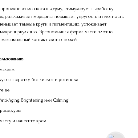
 проникновение света в дерму, стимулирует выработку
ок, разглаживает морщины, повышает упругость и плотность
меньшает темные круги и пигментацию, успокаивает
 микроциркуляцию. Эргономичная форма маски плотно
 максимальный контакт света с кожей.
пользованию
 макияж
кую сыворотку без кислот и ретинола
те её
ti-Aging, Brightening или Calming)
 процедуры
маску и нанесите крем