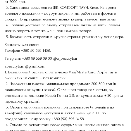
от 2000 грн.
3. Самовывоз: возможен из ЖК КОМФОРТ ТАУН, Киев. На время
военного положения - шоурум закрыт и мы работаем в формате
склада. По предварительному звонку курьер вынесет вам заказ.
4. Срочная доставка по Киеву: отправляем заказы на такси. Заказы
можно забрать в тот же день при наличии товара.
5. Возможность отправки в другие страны: уточняйте у менеджера.
Контакты для связи:
Телефон:
+380 50 595 1458.
Telegram:
+380 99 559 09 00
@a_beautybar
abeautybarr@gmail.com
1. Безналичный расчет: оплата через Visa/MasterCard, Apple Pay в
один клик на сайте – без комиссии.
2. Наложенный платеж: минимальная предоплата 200-500 грн (в
зависимости от суммы заказа). Оплачивая товар полностью, вы
экономите на комиссии Новой Почты (2% от суммы заказа + 20 грн за
пересылку средств).
3. Оплата наличными возможна при самовывозе (уточняйте по
телефону): самовывоз доступен в любой день до 21:00 по
предварительному звонку
+380 (50) 595 14 58
.
4. Оплата по реквизитам: после оформления неоплаченного заказа с
вами свяжется менеджер и пришлет реквизиты для оплаты.