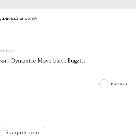
ужчины
Для детей
юм Bugatti
чин Dynamice Move black Bugatti
В желания
Быстрый заказ