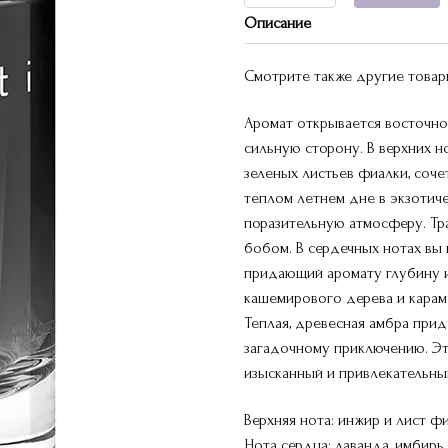
Описание
Смотрите также другие това
Аромат открывается восточно
сильную сторону. В верхних 
зеленых листьев фиалки, соч
теплом летнем дне в экзотиче
поразительную атмосферу. Тр
бобом. В сердечных нотах вы
придающий аромату глубину и
кашемирового дерева и карам
Теплая, древесная амбра при
загадочному приключению. Э
изысканный и привлекательны
Верхняя нота: инжир и лист фи
Нота сердца: лаванда, имбирь