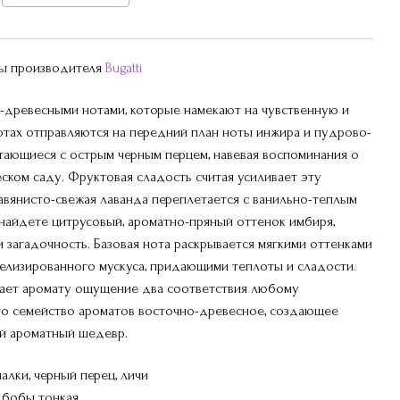
ры производителя
Bugatti
-древесными нотами, которые намекают на чувственную и
нотах отправляются на передний план ноты инжира и пудрово-
етающиеся с острым черным перцем, навевая воспоминания о
ском саду. Фруктовая сладость считая усиливает эту
авянисто-свежая лаванда переплетается с ванильно-теплым
 найдете цитрусовый, ароматно-пряный оттенок имбиря,
 загадочность. Базовая нота раскрывается мягкими оттенками
елизированного мускуса, придающими теплоты и сладости.
дает аромату ощущение два соответствия любому
то семейство ароматов восточно-древесное, создающее
й ароматный шедевр.
алки, черный перец, личи
, бобы тонкая