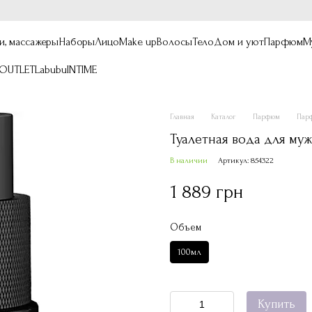
и, массажеры
Наборы
Лицо
Make up
Волосы
Тело
Дом и уют
Парфюм
М
OUTLET
Labubu
INTIME
Главная
Каталог
Парфюм
Парф
Туалетная вода для муж
В наличии
Артикул: 854322
1 889 грн
Объем
100мл
Купить