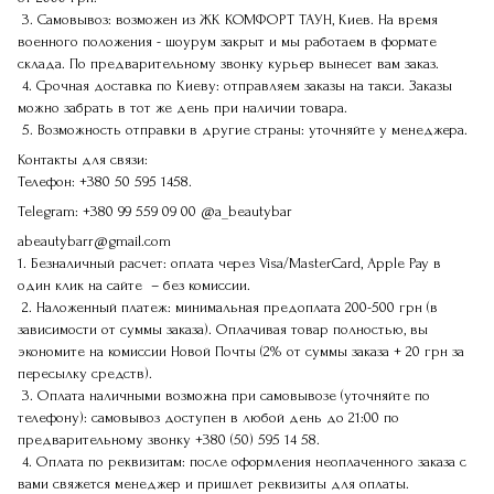
3. Самовывоз: возможен из ЖК КОМФОРТ ТАУН, Киев. На время
военного положения - шоурум закрыт и мы работаем в формате
склада. По предварительному звонку курьер вынесет вам заказ.
4. Срочная доставка по Киеву: отправляем заказы на такси. Заказы
можно забрать в тот же день при наличии товара.
5. Возможность отправки в другие страны: уточняйте у менеджера.
Контакты для связи:
Телефон:
+380 50 595 1458.
Telegram:
+380 99 559 09 00
@a_beautybar
abeautybarr@gmail.com
1. Безналичный расчет: оплата через Visa/MasterCard, Apple Pay в
один клик на сайте – без комиссии.
2. Наложенный платеж: минимальная предоплата 200-500 грн (в
зависимости от суммы заказа). Оплачивая товар полностью, вы
экономите на комиссии Новой Почты (2% от суммы заказа + 20 грн за
пересылку средств).
3. Оплата наличными возможна при самовывозе (уточняйте по
телефону): самовывоз доступен в любой день до 21:00 по
предварительному звонку
+380 (50) 595 14 58
.
4. Оплата по реквизитам: после оформления неоплаченного заказа с
вами свяжется менеджер и пришлет реквизиты для оплаты.