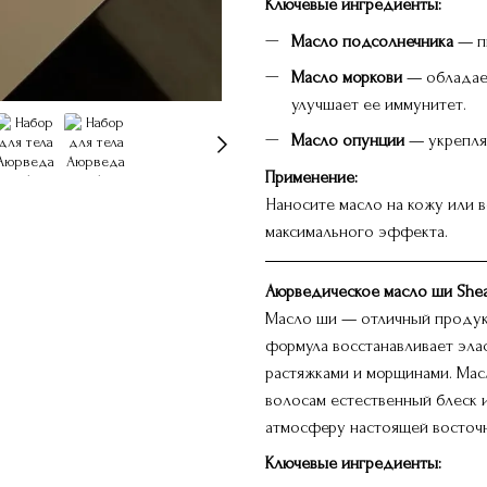
Ключевые ингредиенты:
Масло подсолнечника
— пи
Масло моркови
— обладает
улучшает ее иммунитет.
Масло опунции
— укрепляе
Применение:
Наносите масло на кожу или в
максимального эффекта.
Аюрведическое масло ши Shea B
Масло ши — отличный продукт
формула восстанавливает элас
растяжками и морщинами. Масл
волосам естественный блеск и
атмосферу настоящей восточ
Ключевые ингредиенты: