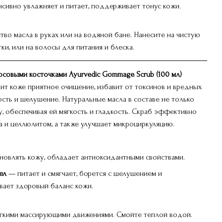
сивно увлажняет и питает, поддерживает тонус кожи.
во масла в руках или на водяной бане. Нанесите на чистую
ки, или на волосы для питания и блеска.
осовыми косточками Ayurvedic Gommage Scrub (100 мл)
ит коже приятное очищение, избавит от токсинов и вредных
хость и шелушение. Натуральные масла в составе не только
, обеспечивая ей мягкость и гладкость. Скраб эффективно
са и целлюлитом, а также улучшает микроциркуляцию.
овлять кожу, обладает антиоксидантными свойствами.
ел
— питает и смягчает, борется с шелушением и
вает здоровый баланс кожи.
егкими массирующими движениями. Смойте теплой водой.