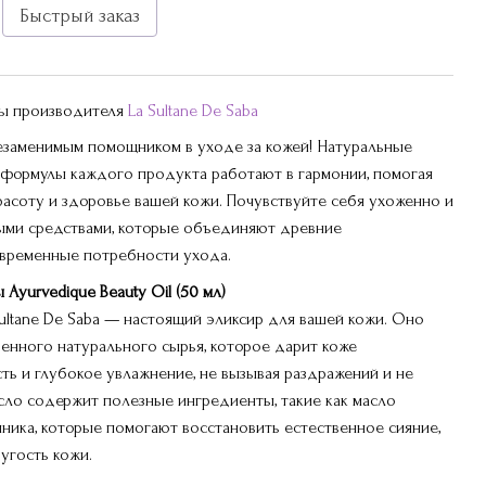
Быстрый заказ
ры производителя
La Sultane De Saba
незаменимым помощником в уходе за кожей! Натуральные
формулы каждого продукта работают в гармонии, помогая
расоту и здоровье вашей кожи. Почувствуйте себя ухоженно и
ыми средствами, которые объединяют древние
овременные потребности ухода.
Ayurvedique Beauty Oil (50 мл)
ultane De Saba — настоящий эликсир для вашей кожи. Оно
венного натурального сырья, которое дарит коже
ть и глубокое увлажнение, не вызывая раздражений и не
асло содержит полезные ингредиенты, такие как масло
ника, которые помогают восстановить естественное сияние,
ругость кожи.