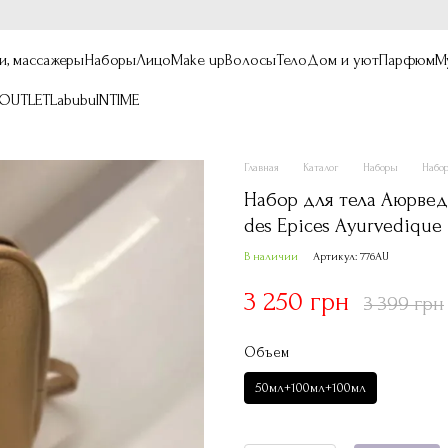
и, массажеры
Наборы
Лицо
Make up
Волосы
Тело
Дом и уют
Парфюм
М
OUTLET
Labubu
INTIME
Главная
Каталог
Наборы
Набор
Набор для тела Аюрведа 
des Epices Ayurvedique
В наличии
Артикул: 776AU
3 250 грн
3 399 грн
Объем
50мл+100мл+100мл