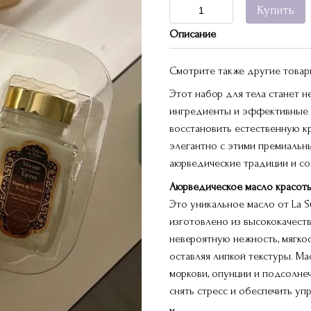
Купить
Описание
Смотрите также другие това
Этот набор для тела станет 
ингредиенты и эффективные 
восстановить естественную к
элегантно с этими премиальн
аюрведические традиции и с
Аюрведическое масло красоты 
Это уникальное масло от La S
изготовлено из высококачест
невероятную нежность, мягкос
оставляя липкой текстуры. М
моркови, опунции и подсолнеч
снять стресс и обеспечить уп