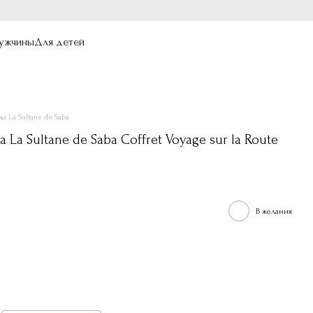
ужчины
Для детей
ы La Sultane de Saba
La Sultane de Saba Coffret Voyage sur la Route
В желания