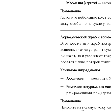
Масло ши (карите)
— интен
Применение:
Растопите небольшое количест
кожу, особенно на сухие участ
Аюрведический скраб с абрик
Этот деликатный скраб подар
веществ, а также устранит су
очищают, но и увлажняют кожу
борется с акне, потерей тону
Ключевые ингредиенты:
Аллантоин
— помогает обн
Комплекс натуральных мас
раздражениями, поддержи
Применение:
Наносите на влажную кожу л