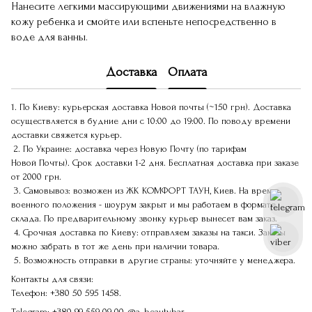
Нанесите легкими массирующими движениями на влажную
кожу ребенка и смойте или вспеньте непосредственно в
воде для ванны.
Доставка
Оплата
1. По Киеву: курьерская доставка Новой почты (~150 грн). Доставка
осуществляется в будние дни с 10:00 до 19:00. По поводу времени
доставки свяжется курьер.
2. По Украине: доставка через Новую Почту (по тарифам
Новой Почты). Срок доставки 1-2 дня. Бесплатная доставка при заказе
от 2000 грн.
3. Самовывоз: возможен из ЖК КОМФОРТ ТАУН, Киев. На время
военного положения - шоурум закрыт и мы работаем в формате
склада. По предварительному звонку курьер вынесет вам заказ.
4. Срочная доставка по Киеву: отправляем заказы на такси. Заказы
можно забрать в тот же день при наличии товара.
5. Возможность отправки в другие страны: уточняйте у менеджера.
Контакты для связи:
Телефон:
+380 50 595 1458.
Telegram:
+380 99 559 09 00
@a_beautybar