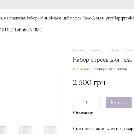
и, массажеры
Наборы
Лицо
Make up
Волосы
Тело
Дом и уют
Парфюм
М
OUTLET
Labubu
INTIME
Главная
Каталог
Наборы
Набор
Набор спреев для тела и
В наличии
Артикул: 954467880876
2 500 грн
Купить
Описание
Смотрите также другие това