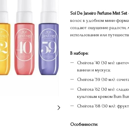
Sol De Janeiro Perfume Mist Set
волос в удобном мини-форма
создают ощущение радости, л
использования или путешеств
В наборе:
Cheirosa ’40 (30 мл): цвет
ванили и мускуса;
Cheirosa ’59 (30 мл): соче
Cheirosa ’62 (30 мл): сла
культовым кремом Bum Bu
Cheirosa ’68 (30 мл): фрук
Особенности: