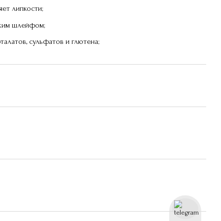
яет липкости;
гким шлейфом;
талатов, сульфатов и глютена;