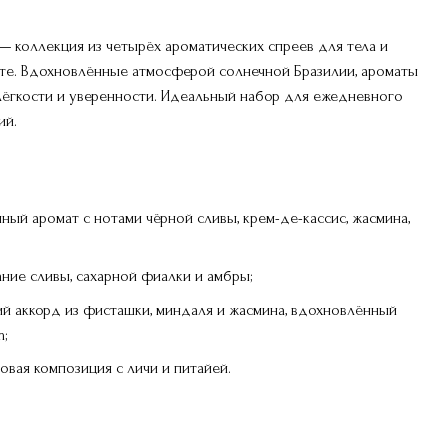
— коллекция из четырёх ароматических спреев для тела и
те. Вдохновлённые атмосферой солнечной Бразилии, ароматы
ёгкости и уверенности. Идеальный набор для ежедневного
ий.
очный аромат с нотами чёрной сливы, крем-де-кассис, жасмина,
тание сливы, сахарной фиалки и амбры;
дкий аккорд из фисташки, миндаля и жасмина, вдохновлённый
m;
товая композиция с личи и питайей.