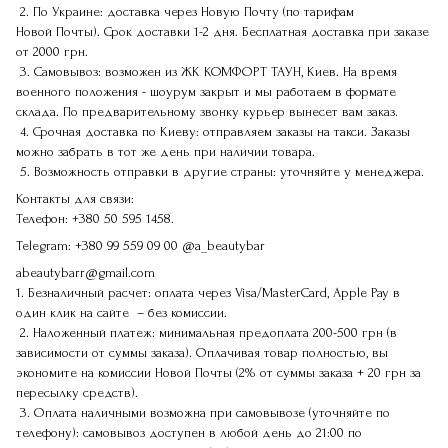
2. По Украине: доставка через Новую Почту (по тарифам
Новой Почты). Срок доставки 1-2 дня. Бесплатная доставка при заказе
от 2000 грн.
3. Самовывоз: возможен из ЖК КОМФОРТ ТАУН, Киев. На время
военного положения - шоурум закрыт и мы работаем в формате
склада. По предварительному звонку курьер вынесет вам заказ.
4. Срочная доставка по Киеву: отправляем заказы на такси. Заказы
можно забрать в тот же день при наличии товара.
5. Возможность отправки в другие страны: уточняйте у менеджера.
Контакты для связи:
Телефон:
+380 50 595 1458.
Telegram:
+380 99 559 09 00
@a_beautybar
abeautybarr@gmail.com
1. Безналичный расчет: оплата через Visa/MasterCard, Apple Pay в
один клик на сайте – без комиссии.
2. Наложенный платеж: минимальная предоплата 200-500 грн (в
зависимости от суммы заказа). Оплачивая товар полностью, вы
экономите на комиссии Новой Почты (2% от суммы заказа + 20 грн за
пересылку средств).
3. Оплата наличными возможна при самовывозе (уточняйте по
телефону): самовывоз доступен в любой день до 21:00 по