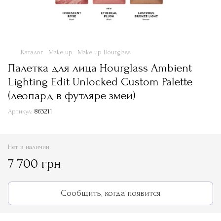
Каталог
Make up
Make up Hourglass
Палетка для лица Hourglass Ambient
Lighting Edit Unlocked Custom Palette
(леопард в футляре змеи)
Артикул:
863211
Нет в наличии
7 700 грн
Сообщить, когда появится