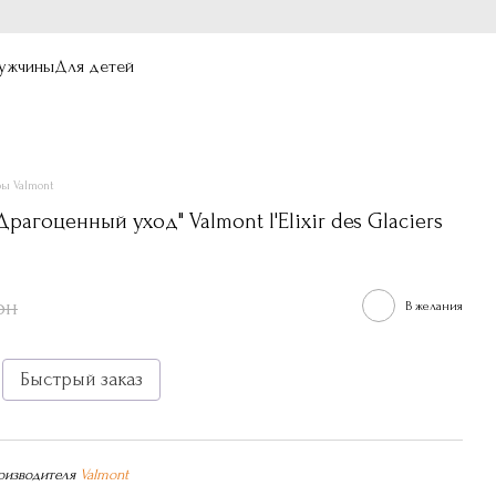
ужчины
Для детей
ры Valmont
рагоценный уход" Valmont l'Elixir des Glaciers
рн
В желания
Быстрый заказ
оизводителя
Valmont