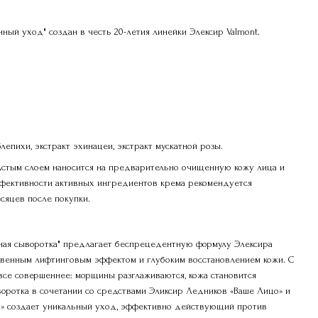
ый уход" создан в честь 20-летия линейки Элексир Valmont.
лепихи, экстракт эхинацеи, экстракт мускатной розы.
лстым слоем наносится на предварительно очищенную кожу лица и
ффективности активных ингредиентов крема рекомендуется
есяцев после покупки.
ная сыворотка" предлагает беспрецедентную формулу Элексира
овенным лифтинговым эффектом и глубоким восстановлением кожи. С
се совершеннее: морщины разглаживаются, кожа становится
воротка в сочетании со средствами Эликсир Ледников «Ваше Лицо» и
а» создает уникальный уход, эффективно действующий против