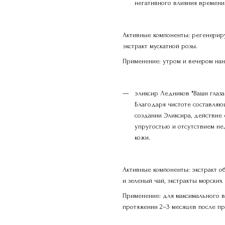
негативного влияния времени
Активные компоненты: регенериру
экстракт мускатной розы.
Применение: утром и вечером нан
эликсир Ледников "Ваши глаза
Благодаря чистоте составляю
создании Эликсира, действие 
упругостью и отсутствием нед
кожи.
Активные компоненты: экстракт об
и зеленый чай, экстракты морских
Применение: для максимального 
протяжении 2–3 месяцев после пр