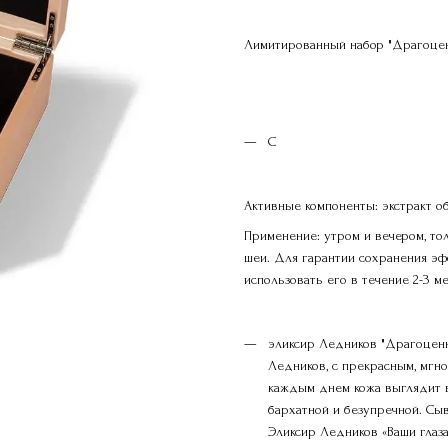
Лимитированный набор "Драгоценн
С
Активные компоненты: экстракт об
Применение: утром и вечером, то
шеи. Для гарантии сохранения э
использовать его в течение 2-3 м
эликсир Ледников "Драгоцен
Ледников, с прекрасным, мгн
каждым днем кожа выглядит в
бархатной и безупречной. Сы
Эликсир Ледников «Ваши глаз