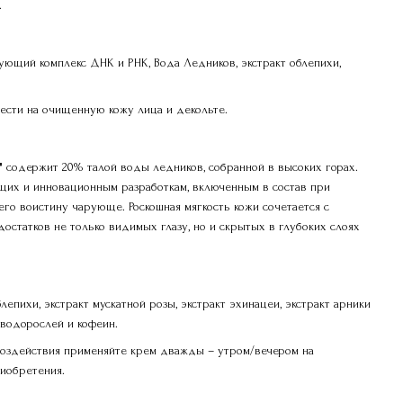
.
ющий комплекс ДНК и РНК, Вода Ледников, экстракт облепихи,
ести на очищенную кожу лица и декольте.
" содержит 20% талой воды ледников, собранной в высоких горах.
щих и инновационным разработкам, включенным в состав при
его воистину чарующе. Роскошная мягкость кожи сочетается с
остатков не только видимых глазу, но и скрытых в глубоких слоях
лепихи, экстракт мускатной розы, экстракт эхинацеи, экстракт арники
 водорослей и кофеин.
воздействия применяйте крем дважды – утром/вечером на
иобретения.