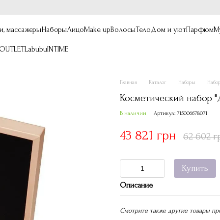
и, массажеры
Наборы
Лицо
Make up
Волосы
Тело
Дом и уют
Парфюм
М
OUTLET
Labubu
INTIME
Главная
Каталог
Наборы
Набо
Косметический набор "Д
В наличии
Артикул: 715006678071
43 821 грн
62 602 г
Купить
Описание
Смотрите также другие товары пр