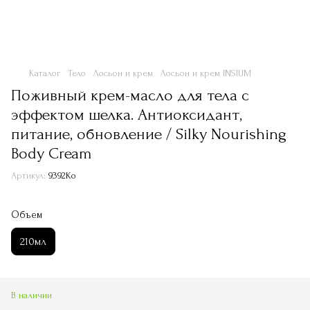
Каталог
Тело
Лосьон и крем
Лосьон и крем INSIUM
Поживный крем-масло для тела с
эффектом шелка. Антиоксидант,
питание, обновление / Silky Nourishing
Body Cream
Артикул:
9392Ko
Объем
210мл
В наличии