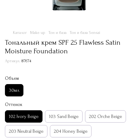
Каталог
Make up
Тон и база
Тон и база Sensai
Тональный крем SPF 25 Flawless Satin
Moisture Foundation
Артикул:
87674
Объем
30мл
Оттенок
102 Ivory Beige
103 Sand Beige
202 Orche Beige
203 Neutral Beige
204 Honey Beige