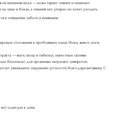
я на внешнем виде — кожа теряет сияние и начинает
 на лице и боках, а лишний вес упорно не хочет уходить.
я в очищении, заботе и внимании.
ровых отложений в проблемных зонах (бока, живот, ноги,
стракта — мате, хвощ и гибискус, известные своими
рые безопасно для организма запускают лимфоток;
омогает уменьшить ощущение усталости благодаря витамину С
 мл) один раз в день.