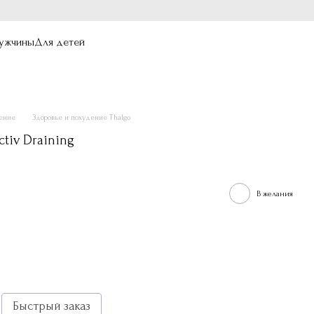
ужчины
Для детей
дение
Здоровье и похудение Thalgo
tiv Draining
В желания
Быстрый заказ