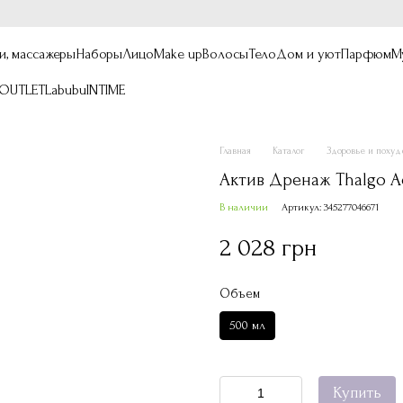
и, массажеры
Наборы
Лицо
Make up
Волосы
Тело
Дом и уют
Парфюм
М
OUTLET
Labubu
INTIME
Главная
Каталог
Здоровье и поху
Актив Дренаж Thalgo Ac
В наличии
Артикул: 345277046671
2 028 грн
Объем
500 мл
Купить