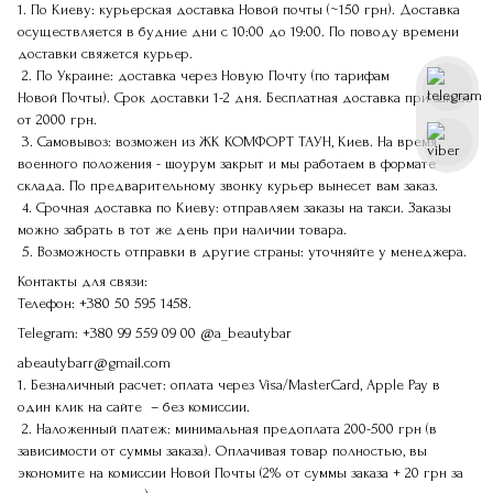
1. По Киеву: курьерская доставка Новой почты (~150 грн). Доставка
осуществляется в будние дни с 10:00 до 19:00. По поводу времени
доставки свяжется курьер.
2. По Украине: доставка через Новую Почту (по тарифам
Новой Почты). Срок доставки 1-2 дня. Бесплатная доставка при заказе
от 2000 грн.
3. Самовывоз: возможен из ЖК КОМФОРТ ТАУН, Киев. На время
военного положения - шоурум закрыт и мы работаем в формате
склада. По предварительному звонку курьер вынесет вам заказ.
4. Срочная доставка по Киеву: отправляем заказы на такси. Заказы
можно забрать в тот же день при наличии товара.
5. Возможность отправки в другие страны: уточняйте у менеджера.
Контакты для связи:
Телефон:
+380 50 595 1458.
Telegram:
+380 99 559 09 00
@a_beautybar
abeautybarr@gmail.com
1. Безналичный расчет: оплата через Visa/MasterCard, Apple Pay в
один клик на сайте – без комиссии.
2. Наложенный платеж: минимальная предоплата 200-500 грн (в
зависимости от суммы заказа). Оплачивая товар полностью, вы
экономите на комиссии Новой Почты (2% от суммы заказа + 20 грн за