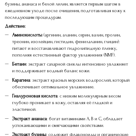
бузины, ананаса и белой лилии, является первым шагом в
ежедневном уходе после очищения, подготавливая кожу к
последующим процедурам.
Действие:
Аминокислоты
(аргинин, аланин, серин, валин, пролин,
треонин, изолейцин, гистидин, фенилаланин, глицин):
питают и восстанавливают гидролипидную пленку,
пополняя естественный фактор увлажнения (NMF).
Бетаин
: экстракт сахарной свеклы интенсивно увлажняет
и поддерживает водный баланс кожи.
Карагина
: экстракт красных морских водорослей, который
обеспечивает оптимальное увлажнение.
Гиалуроновая кислота
: с низким молекулярным весом
глубоко проникает в кожу, оставляя её гладкой и
эластичной.
Экстракт ананаса
: богат витаминами A, B и C, обладает
успокаивающими и смягчающими свойствами.
Экстракт бузины
: содержит флавоноиды и органические