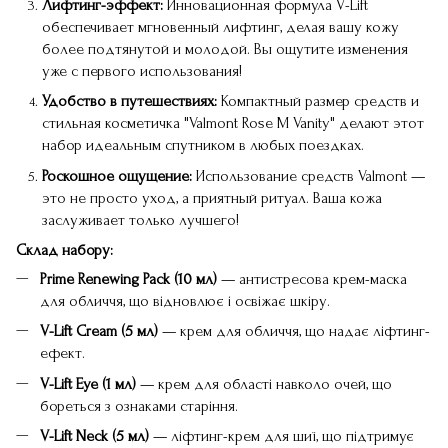
Лифтинг-эффект:
Инновационная формула V-Lift
обеспечивает мгновенный лифтинг, делая вашу кожу
более подтянутой и молодой. Вы ощутите изменения
уже с первого использования!
Удобство в путешествиях:
Компактный размер средств и
стильная косметичка "Valmont Rose M Vanity" делают этот
набор идеальным спутником в любых поездках.
Роскошное ощущение:
Использование средств Valmont —
это не просто уход, а приятный ритуал. Ваша кожа
заслуживает только лучшего!
Склад набору:
Prime Renewing Pack
(10 мл)
— антистресова крем-маска
для обличчя, що відновлює і освіжає шкіру.
V-Lift Cream (5 мл)
— крем для обличчя, що надає ліфтинг-
ефект.
V-Lift Eye (1 мл)
— крем для області навколо очей, що
бореться з ознаками старіння.
V-Lift Neck (5 мл)
— ліфтинг-крем для шиї, що підтримує