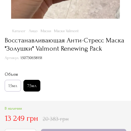
Каталог
Лицо
Маски
Маски Valmont
Восстанавливающая Анти-Стресс Маска
"Золушки" Valmont Renewing Pack
Артикул:
150730658191
Объем
15мл
75мл
В наличии
13 249 грн
20 383 грн