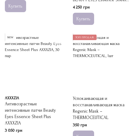
Купить
Premium +
4 250 грн
Купить
NEW
ТОП ПРОДАЖ
AXXXZIA
Успокаивающая и
Антивозрастные
восстанавливающая маска
интенсивные патчи Beauty
Regenic Mask –
Eyes Essence Sheet Plus
THERMOCEUTICAL
AXXXZIA
350 грн
3 050 грн