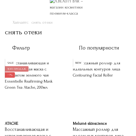
Хайлайтс
снять отеки
снять отеки
Фильтр
По популярности
SALE
NEW
ТОП ПРОДАЖ
−7%
ATACHE
Melumé skinscience
Восстанавливающая и
Массажный роллер для
успокаивающая маска с
идеальных контуров лица