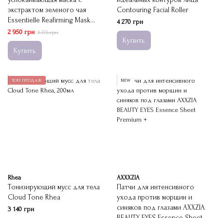
экстрактом зеленого чая
Contouring Facial Roller
Essentielle Reafirming Mask
4 270 грн
Green Tea Atache
2 950 грн
3 175 грн
Купить
Купить
ТОП ПРОДАЖ
NEW
Rhea
AXXXZIA
Тонизирующий мусс для тела
Патчи для интенсивного
Cloud Tone Rhea
ухода против морщин и
синяков под глазами AXXZIA
3 140 грн
BEAUTY EYES Essence Sheet