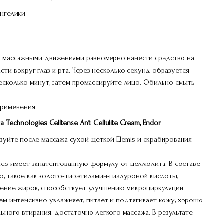
ангелики
, массажными движениями равномерно нанести средство на
сти вокруг глаз и рта. Через несколько секунд образуется
 несколько минут, затем промассируйте лицо. Обильно смыть
рименения.
echnologies Celltense Anti Cellulite Cream, Endor
уйте после массажа сухой щеткой Elemis и скрабирования
ies имеет запатентованную формулу от целлюлита. В составе
о, такое как золото-тиоэтиламин-гиалуроной кислоты,
ение жиров, способствует улучшению микроциркуляции
рем интенсивно увлажняет, питает и подтягивает кожу, хорошо
ного втирания: достаточно легкого массажа. В результате