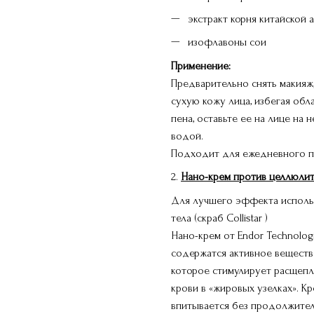
экстракт корня китайской 
изофлавоны сои
Применение:
Предварительно снять макияж
сухую кожу лица, избегая обла
пена, оставьте ее на лице на
водой.
Подходит для ежедневного п
2.
Нано-крем против целлюлита T
Для лучшего эффекта использ
тела (скраб Collistar )
Нано-крем от Endor Technolog
содержатся активное веществ
которое стимулирует расщепл
крови в «жировых узелках». К
впитывается без продолжитель