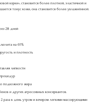
новой корки», становится более плотной, эластичной и
шается тонус кожи, она становится более увлажнённой.
рез 28 дней
ллюлита на 61%
ругость и плотность
тавляя липкости
 процедур
ию подкожного жира
абенов и других агрессивных консервантов.
 2 раза в день утром и вечером легкими массирующими