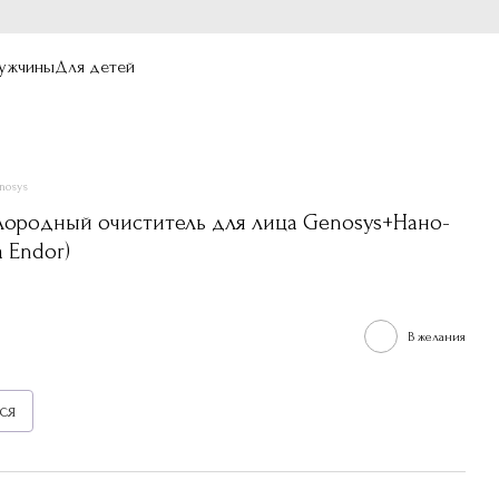
ужчины
Для детей
nosys
лородный очиститель для лица Genosys+Нано-
 Endor)
В желания
ся