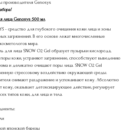
ры производителя
Genosys
абора!
я лица Genosys
500 мл
S - средство для глубокого очищения кожи лица и зоны
ных загрязнений. В его основе лежат многочисленные
косметологов мира.
ль для лица SNOW O2 Gel образует пузырьки кислорода,
 поры кожи, устраняют загрязнение, способствуют выведению
изма и деликатно очищают поры лица. SNOW O2 Gel
рженную стрессовому воздействию окружающей среды.
тителя снимают раздражение и успокаивают кожу. Абсолютно
ет кожу, оказывает детоксицирующее действие, регулирует
ех типов кожи, для лица и тела.
диенты:
ли
ной японской березы