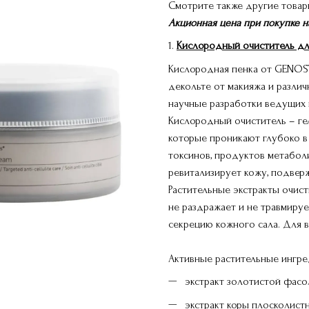
Смотрите также другие това
Акционная цена при покупке н
1.
Кислородный очиститель дл
Кислородная пенка от GENOSY
декольте от макияжа и различ
научные разработки ведущих 
Кислородный очиститель – ге
которые проникают глубоко в
токсинов, продуктов метабол
ревитализирует кожу, подве
Растительные экстракты очис
не раздражает и не травмиру
секрецию кожного сала. Для вс
Активные растительные ингре
экстракт золотистой фасо
экстракт коры плосколист