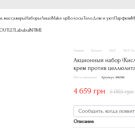
и, массажеры
Наборы
Лицо
Make up
Волосы
Тело
Дом и уют
Парфюм
М
OUTLET
Labubu
INTIME
Главная
Каталог
SALE
SALE Ge
Акционный набор (Кис
крем против целлюлита
Нет в наличии
Артикул: 446546
4 659 грн
5 065 грн
Сообщить, когда появит
Описание