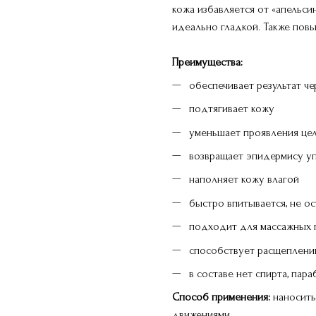
кожа избавляется от «апельси
идеально гладкой. Также повы
Преимущества:
обеспечивает результат че
подтягивает кожу
уменьшает проявления це
возвращает эпидермису уп
наполняет кожу влагой
быстро впитывается, не ос
подходит для массажных
способствует расщеплен
в составе нет спирта, пар
Способ применения:
наносить
движениями.