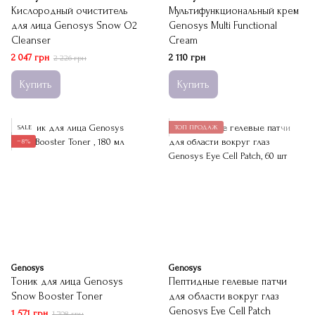
Кислородный очиститель
Мультифункциональный крем
для лица Genosys Snow O2
Genosys Multi Functional
Cleanser
Cream
2 047 грн
2 110 грн
2 226 грн
Купить
Купить
SALE
ТОП ПРОДАЖ
−8%
Genosys
Genosys
Тоник для лица Genosys
Пептидные гелевые патчи
Snow Booster Toner
для области вокруг глаз
Genosys Eye Cell Patch
1 571 грн
1 708 грн