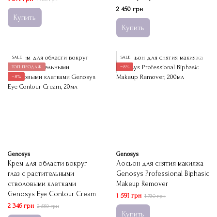
2 450 грн
Купить
Купить
SALE
SALE
ТОП ПРОДАЖ
−8%
−8%
Genosys
Genosys
Крем для области вокруг
Лосьон для снятия макияжа
глаз с растительными
Genosys Professional Biphasic
стволовыми клетками
Makeup Remover
Genosys Eye Contour Cream
1 591 грн
1 730 грн
2 346 грн
2 550 грн
Купить