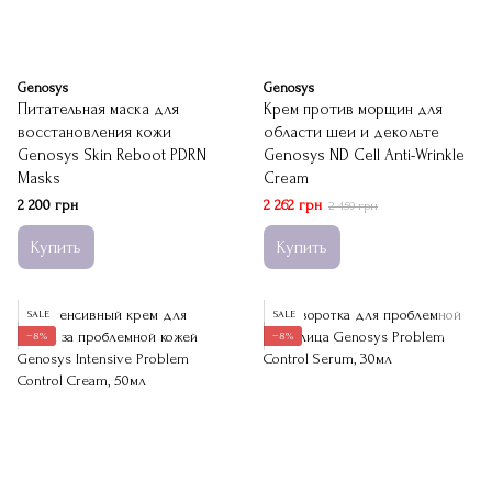
Genosys
Genosys
Питательная маска для
Крем против морщин для
восстановления кожи
области шеи и декольте
Genosys Skin Reboot PDRN
Genosys ND Cell Anti-Wrinkle
Masks
Cream
2 200 грн
2 262 грн
2 459 грн
Купить
Купить
SALE
SALE
−8%
−8%