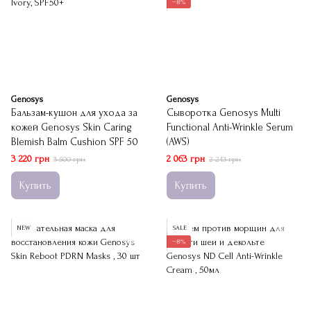
−8%
Genosys
Genosys
Бальзам-кушон для ухода за
Сыворотка Genosys Multi
кожей Genosys Skin Caring
Functional Anti-Wrinkle Serum
Blemish Balm Cushion SPF 50
(AWS)
3 220 грн
2 063 грн
3 500 грн
2 243 грн
Купить
Купить
NEW
SALE
−8%