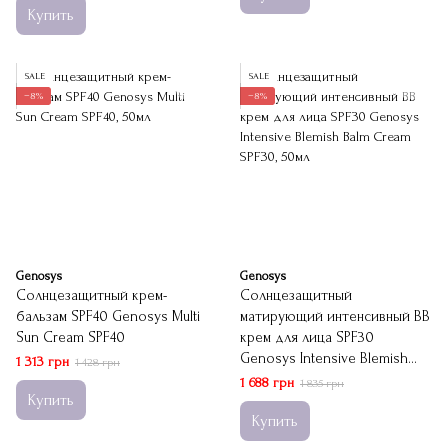
Купить
SALE
SALE
−8%
−8%
Genosys
Genosys
Солнцезащитный крем-
Солнцезащитный
бальзам SPF40 Genosys Multi
матирующий интенсивный BB
Sun Cream SPF40
крем для лица SPF30
Genosys Intensive Blemish
1 313 грн
1 428 грн
Balm Cream SPF30
1 688 грн
1 835 грн
Купить
Купить