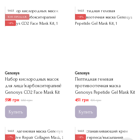
SALE
SALE
ТОП ПРОДАЖ
−8%
−8%
Genosys
Genosys
Набор кислородных масок
Пептидная гелевая
для лица (карбокситерапия)
противоотечная маска
Genosys CO2 Face Mask Kit
Genosys Pepetide Gel Mask Kit
598 грн
451 грн
650 грн
491 грн
Купить
Купить
SALE
SALE
−7%
−8%