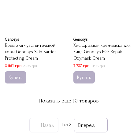
Genosys
Genosys
Крем для чувствительной
Кислородная крем-маска для
кожи Genosys Skin Barrier
лица Genosys EGF Repair
Protecting Cream
Oxymask Cream
2 551 грн
1 727 грн
2 773 грн
1 878 грн
Купить
Купить
Показать еще 10 товаров
Назад
Вперед
1
из 2