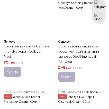
Genosys
Genosys
Коллагеновая маска Genosys
Восстанавливающий крем
Intensive Repair Collagen
после герпеса/высыпаний
Mask
Genosys Soothing Repair
PostCream
270 грн
290 грн
2 461 грн
2 675 грн
Купить
Купить
SALE
SALE
−8%
−8%