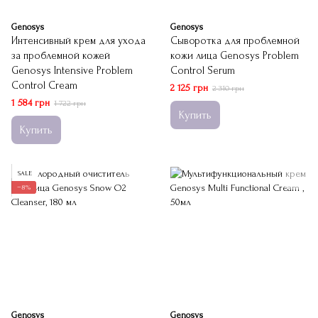
Genosys
Genosys
Интенсивный крем для ухода
Сыворотка для проблемной
за проблемной кожей
кожи лица Genosys Problem
Genosys Intensive Problem
Control Serum
Control Cream
2 125 грн
2 310 грн
1 584 грн
1 722 грн
Купить
Купить
SALE
−8%
Genosys
Genosys