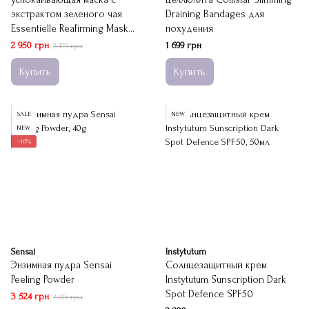
экстрактом зеленого чая
Draining Bandages для
Essentielle Reafirming Mask
похудения
Green Tea Atache
2 950 грн
1 699 грн
3 175 грн
Купить
Купить
SALE
NEW
NEW
−10%
Sensai
Instytutum
Энзимная пудра Sensai
Солнцезащитный крем
Peeling Powder
Instytutum Sunscription Dark
Spot Defence SPF50
3 524 грн
3 916 грн