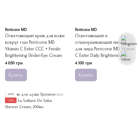
Perricone MD
Perricone MD
Осветляющий крем для кожи
Осветляющий и
вокруг глаз Perricone MD
отшелушивающий пилинг
Vitamin C Ester CCC + Ferulic
для лица Perricone MD Vitamin
Brightening Under-Eye Cream
C Ester Daily Brightening &
Exfoliating Peel
4 050 грн
4 100 грн
Купить
Купить
SALE
−16%