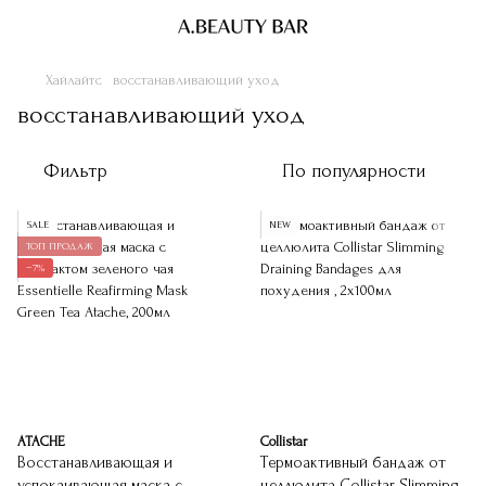
Хайлайтс
восстанавливающий уход
восстанавливающий уход
Фильтр
По популярности
SALE
NEW
ТОП ПРОДАЖ
−7%
ATACHE
Collistar
Восстанавливающая и
Термоактивный бандаж от
успокаивающая маска с
целлюлита Collistar Slimming